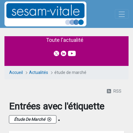
Panneau de gestion des cookies
Saut au contenu principal
Actualités
Toute l'actualité
Accueil
Actualités
étude de marché
RSS
Entrées avec l'étiquette
.
Étude De Marché