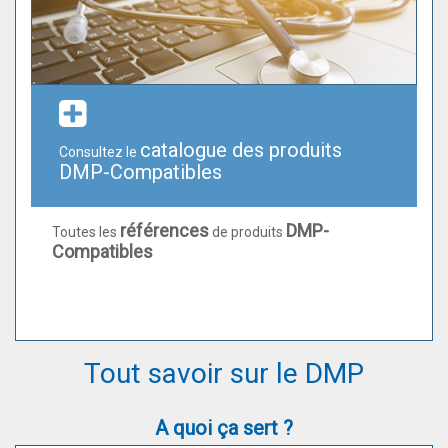
catalogue des produits
Consultez le
DMP-Compatibles
références
DMP-
Toutes les
de produits
Compatibles
Tout savoir sur le DMP
A quoi ça sert ?