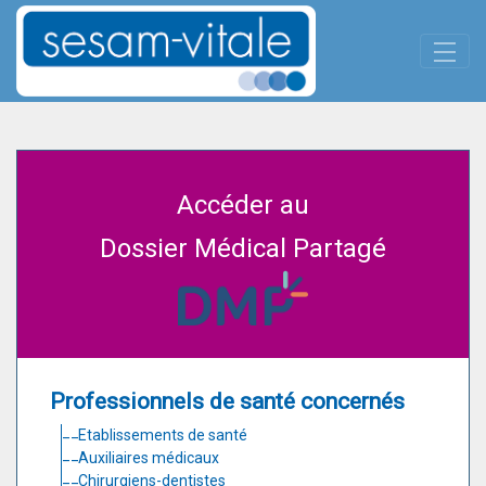
Panneau de gestion des cookies
Saut au contenu principal
DMP
Accéder au
Dossier Médical Partagé
Professionnels de santé concernés
Etablissements de santé
Auxiliaires médicaux
Chirurgiens-dentistes