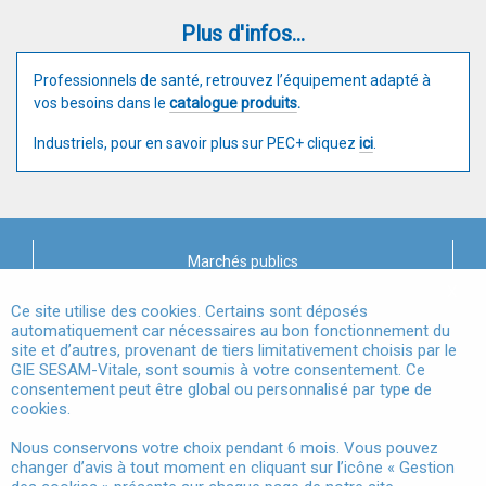
Plus d'infos...
Professionnels de santé, retrouvez l’équipement adapté à
vos besoins dans le
catalogue produits
.
Industriels, pour en savoir plus sur PEC+ cliquez
ici
.
Marchés publics
X
Mentions légales
Ce site utilise des cookies. Certains sont déposés
automatiquement car nécessaires au bon fonctionnement du
site et d’autres, provenant de tiers limitativement choisis par le
Conditions Générales d'Utilisation
GIE SESAM-Vitale, sont soumis à votre consentement. Ce
consentement peut être global ou personnalisé par type de
Données à Caractère Personnel
cookies.
Accessibilité
Nous conservons votre choix pendant 6 mois. Vous pouvez
changer d’avis à tout moment en cliquant sur l’icône « Gestion
Gestion des cookies