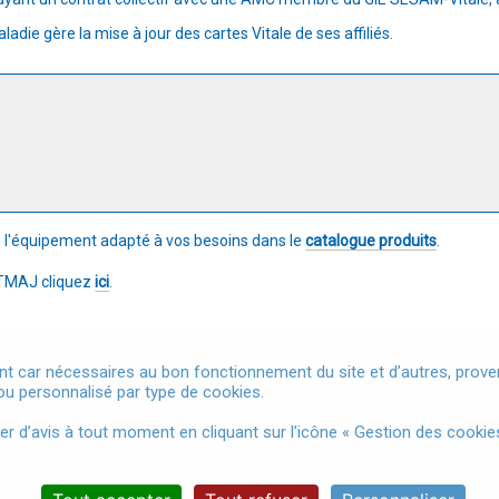
ie gère la mise à jour des cartes Vitale de ses affiliés.
z l'équipement adapté à vos besoins dans le
catalogue produits
.
r TMAJ cliquez
ici
.
t car nécessaires au bon fonctionnement du site et d’autres, provena
u personnalisé par type de cookies.
Mentions légales
Conditions Générales d'Utilisation
Donnée
d’avis à tout moment en cliquant sur l’icône « Gestion des cookies
Accessibilité
Gestion des cookies