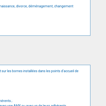
ge, naissance, divorce, déménagement, changement
t sur les bornes installées dans les points d'accueil de
érents ;
 avec une AMX ou avec un de leurs adhérents.