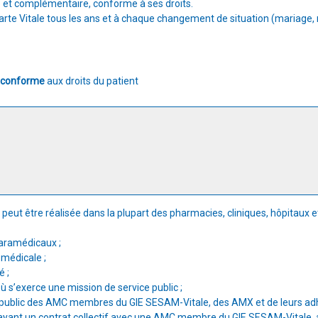
e et complémentaire, conforme à ses droits.
 carte Vitale tous les ans et à chaque changement de situation (maria
e conforme
aux droits du patient
e peut être réalisée dans la plupart des pharmacies, cliniques, hôpitaux e
paramédicaux ;
 médicale ;
é ;
où s’exerce une mission de service public ;
u public des AMC membres du GIE SESAM-Vitale, des AMX et de leurs adh
 ayant un contrat collectif avec une AMC membre du GIE SESAM-Vitale,