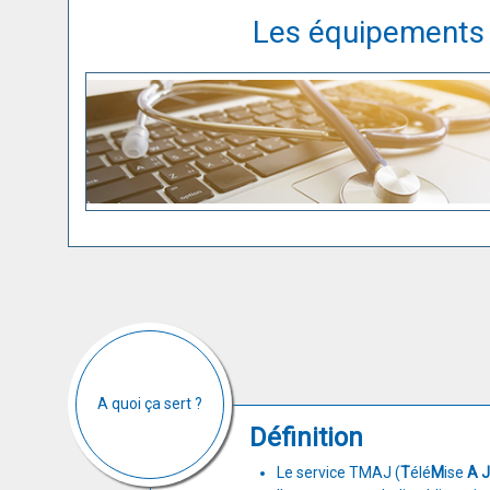
Les équipements e
A quoi ça sert ?
Définition
Le service TMAJ (
T
élé
M
ise
A
J