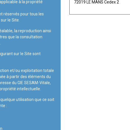
applicable à la propriété
72019 LE MANS Cedex 2
t réservés pour tous les
sur le Site.
alable, la reproduction ainsi
tres que la consultation
.
urant sur le Site sont
tion et/ou exploitation totale
uée à partir des éléments du
xpresse du GIE SESAM-Vitale,
propriété intellectuelle.
uelque utilisation que ce soit
te :
on