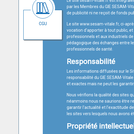
Le site sesam-vitale.fr est intégra
par les Membres du GIE SESAM-Vital
de publicité ni ne reçoit de fonds pub
CGU
Le site
www.sesam-vitale.fr
, ci-apr
vocation d'apporter à tout public, e
professionnels et aux industriels de
pédagogique des échanges entre le
professionnels de santé.
Responsabilité
Les informations diffusées sur le Si
responsabilité du GIE SESAM-Vitale q
et exactes mais ne peut les garantir
Nous vérifions la qualité des site
néanmoins nous ne saurions être re
garantir l'actualité et l'exactitude 
les sites vers lesquels nous avons ét
Propriété intellectue