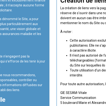
Création de lien
lement et exclusivement financé
e ; il n'accepte aucune forme
La création de liens vers la pa
licitaire.
réserve de s'ouvrir dans une n
doivent en aucun cas être imbri
ès dénommé le Site, a pour
mentionner le nom du Site ou
t plus particulièrement aux
 santé, une vision globale et
À noter :
s assurances maladie et les
Cette autorisation exclu
publicitaires. Elle ne s'
à caractère illicite.
Il n'est pas autorisé de
te n'engagent pas la
téléchargeables (formats
ui s’efforce de les tenir à jour
du Site sur lesquelles il
.
Toute utilisation d'un de
s que nous recommandons,
interdite.
sponsables, contrôler ou
Pour toute autre autorisation, 
des informations diffusées sur
abli des liens.
GIE SESAM-Vitale
Service Communication
lle
5 boulevard Marie et Alexand