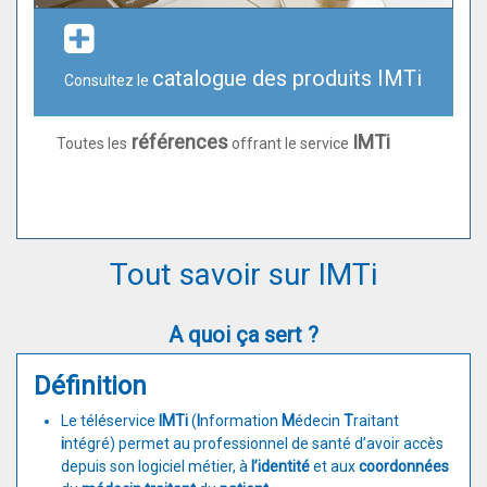
catalogue des produits IMTi
Consultez le
références
IMTi
Toutes les
offrant le service
Tout savoir sur IMTi
A quoi ça sert ?
Définition
Le téléservice
IMTi
(
I
nformation
M
édecin
T
raitant
i
ntégré) permet au professionnel de santé d’avoir accès
depuis son logiciel métier, à
l’identité
et aux
coordonnées