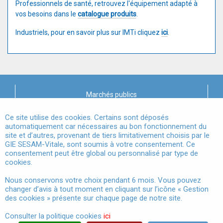
Professionnels de santé, retrouvez l'équipement adapté à
vos besoins dans le
catalogue produits
.
Industriels, pour en savoir plus sur IMTi cliquez
ici
.
Marchés publics
X
Mentions légales
Ce site utilise des cookies. Certains sont déposés
automatiquement car nécessaires au bon fonctionnement du
site et d’autres, provenant de tiers limitativement choisis par le
Conditions Générales d'Utilisation
GIE SESAM-Vitale, sont soumis à votre consentement. Ce
consentement peut être global ou personnalisé par type de
Données à Caractère Personnel
cookies.
Accessibilité
Nous conservons votre choix pendant 6 mois. Vous pouvez
changer d’avis à tout moment en cliquant sur l’icône « Gestion
Gestion des cookies
des cookies » présente sur chaque page de notre site.
Consulter la politique cookies
ici