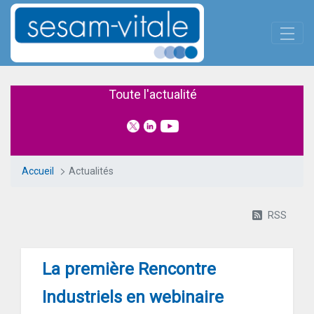
Panneau de gestion des cookies
Saut au contenu principal
Actualités
Toute l'actualité
Accueil
Actualités
RSS
La première Rencontre
Industriels en webinaire