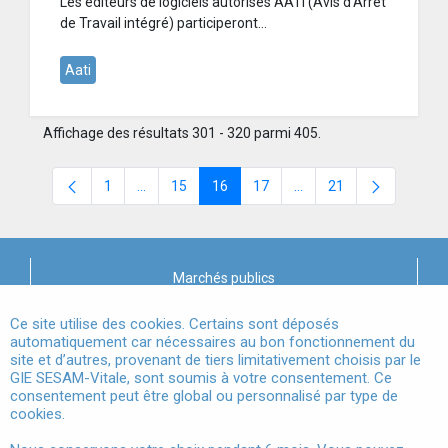
Les éditeurs de logiciels autorisés AATi (Avis d’Arrêt
de Travail intégré) participeront...
Aati
Affichage des résultats 301 - 320 parmi 405.
1
...
15
16
17
...
21
Page
Pages intermédiaires Utilisez TAB pour naviguer.
Page
Page
Page
Pages intermédiaires Ut
Page
Marchés publics
X
Mentions légales
Ce site utilise des cookies. Certains sont déposés
automatiquement car nécessaires au bon fonctionnement du
site et d’autres, provenant de tiers limitativement choisis par le
Conditions Générales d'Utilisation
GIE SESAM-Vitale, sont soumis à votre consentement. Ce
consentement peut être global ou personnalisé par type de
Données à Caractère Personnel
cookies.
Accessibilité