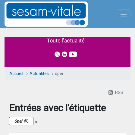
Panneau de gestion des cookies
Saut au contenu principal
Actualités
Toute l'actualité
Accueil
Actualités
spei
RSS
Entrées avec l'étiquette
.
Spei