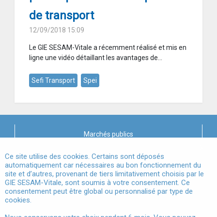
de transport
12/09/2018 15:09
Le GIE SESAM-Vitale a récemment réalisé et mis en
ligne une vidéo détaillant les avantages de...
Sefi Transport
Spei
Marchés publics
X
Mentions légales
Ce site utilise des cookies. Certains sont déposés
automatiquement car nécessaires au bon fonctionnement du
site et d’autres, provenant de tiers limitativement choisis par le
Conditions Générales d'Utilisation
GIE SESAM-Vitale, sont soumis à votre consentement. Ce
consentement peut être global ou personnalisé par type de
Données à Caractère Personnel
cookies.
Accessibilité