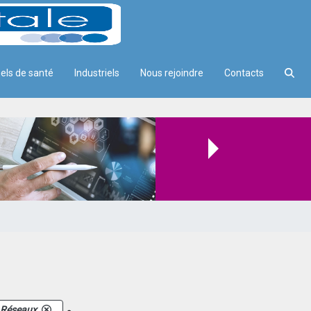
els de santé
Industriels
Nous rejoindre
Contacts
.
Réseaux