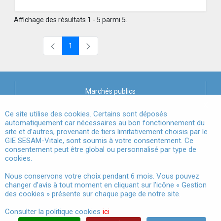
Affichage des résultats 1 - 5 parmi 5.
1
Page
Marchés publics
X
Mentions légales
Ce site utilise des cookies. Certains sont déposés
automatiquement car nécessaires au bon fonctionnement du
site et d’autres, provenant de tiers limitativement choisis par le
Conditions Générales d'Utilisation
GIE SESAM-Vitale, sont soumis à votre consentement. Ce
consentement peut être global ou personnalisé par type de
Données à Caractère Personnel
cookies.
Accessibilité
Nous conservons votre choix pendant 6 mois. Vous pouvez
changer d’avis à tout moment en cliquant sur l’icône « Gestion
Gestion des cookies
des cookies » présente sur chaque page de notre site.
Consulter la politique cookies
ici