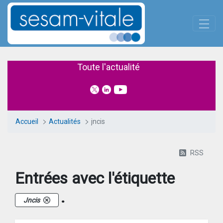
Panneau de gestion des cookies
Saut au contenu principal
Actualités
Toute l'actualité
Accueil
Actualités
jncis
RSS
Entrées avec l'étiquette
.
Jncis