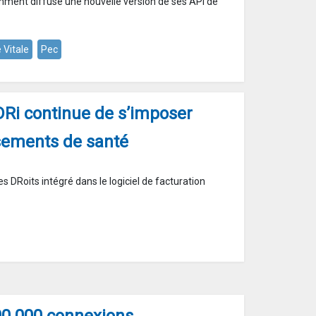
ment diffusé une nouvelle version de ses API de
 Vitale
Pec
DRi continue de s’imposer
ssements de santé
s DRoits intégré dans le logiciel de facturation