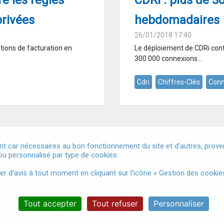
re les règles
CDRi : plus de 3
privées
hebdomadaires
26/01/2018 17:40
ations de facturation en
Le déploiement de CDRi cont
300 000 connexions...
Cdri
Chiffres-Clés
Conn
t car nécessaires au bon fonctionnement du site et d’autres, provena
u personnalisé par type de cookies.
Mentions légales
Conditions Générales d'Utilisation
Donnée
d’avis à tout moment en cliquant sur l’icône « Gestion des cookies
Accessibilité
Gestion des cookies
Tout accepter
Tout refuser
Personnaliser