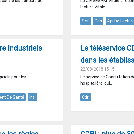
 convié les éditeurs de
Le GIE SESAM-Vitale a récem
lecture Vitale....
Sefi
Cdri
Api De Lecture
e Industriels
Le téléservice C
dans les établi
22/08/2018 15:15
iciels pour les
Le service de Consultation de
hospitalière, qui...
ent De Santé
Insi
Cdri