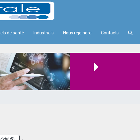
els de santé
Industriels
Nous rejoindre
Contacts
.
Cdri