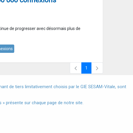
00 000 connexions
inue de progresser avec désormais plus de
exions
1
Page
X
nt de tiers limitativement choisis par le GIE SESAM-Vitale, sont
s à Caractère Personnel
 » présente sur chaque page de notre site.
®
© 2024 GIE SESAM-Vitale