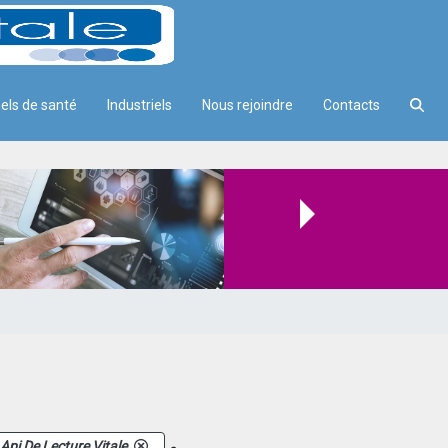
els de santé
Industriels
Nous rejoindre
Contacts
.
Api De Lecture Vitale