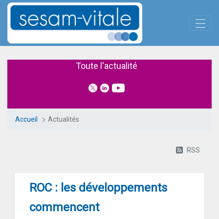
Panneau de gestion des cookies
Saut au contenu principal
Actualités
Toute l'actualité
Accueil
Actualités
RSS
ROC : les développements
commencent