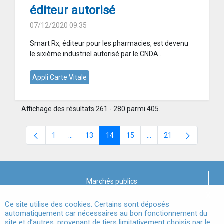
éditeur autorisé
07/12/2020 09:35
Smart Rx, éditeur pour les pharmacies, est devenu
le sixième industriel autorisé par le CNDA...
Appli Carte Vitale
Affichage des résultats 261 - 280 parmi 405.
1
...
13
14
15
...
21
Page
Pages intermédiaires Utilisez TAB pour naviguer.
Page
Page
Page
Pages intermédiaires Ut
Page
Marchés publics
X
Mentions légales
Ce site utilise des cookies. Certains sont déposés
automatiquement car nécessaires au bon fonctionnement du
site et d’autres, provenant de tiers limitativement choisis par le
Conditions Générales d'Utilisation