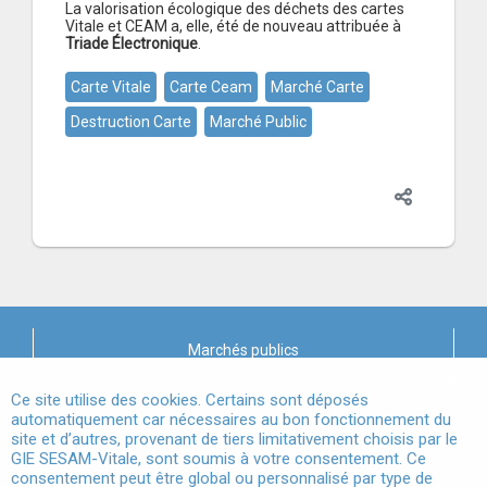
La valorisation écologique des déchets des cartes
Vitale et CEAM a, elle, été de nouveau attribuée à
Triade Électronique
.
Carte Vitale
Carte Ceam
Marché Carte
Destruction Carte
Marché Public
Marchés publics
X
Mentions légales
Ce site utilise des cookies. Certains sont déposés
automatiquement car nécessaires au bon fonctionnement du
site et d’autres, provenant de tiers limitativement choisis par le
Conditions Générales d'Utilisation
GIE SESAM-Vitale, sont soumis à votre consentement. Ce
consentement peut être global ou personnalisé par type de
Données à Caractère Personnel