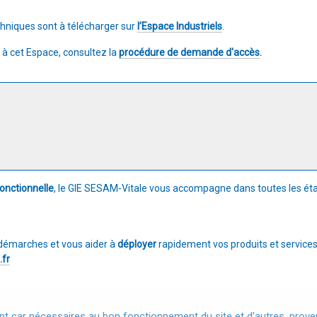
niques sont à télécharger sur
l’Espace Industriels
.
 à cet Espace, consultez la
procédure de demande d'accès
.
onctionnelle
, le GIE SESAM-Vitale vous accompagne dans toutes les ét
démarches et vous aider à
déployer
rapidement vos produits et services
.fr
t car nécessaires au bon fonctionnement du site et d’autres, provena