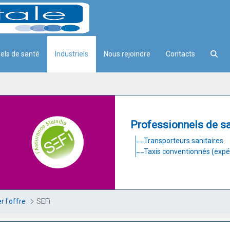
els de santé
Industriels
Nous rejoindre
Contacts
Professionnels de s
Transporteurs sanitaires
Taxis conventionnés (expé
r l'offre
SEFi