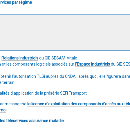
ervices par régime
e
Relations Industriels
du GIE SESAM-Vitale
et les composants logiciels associés sur
l’Espace Industriels
du GIE SE
obtenir l’autorisation TLSi auprès du CNDA ; après quoi, elle figurera dan
e terrain
lités d'application de la présérie SEFi Transport
 par messagerie
la licence d’exploitation des composants d'accès aux té
-moi
.
des téléservices assurance maladie