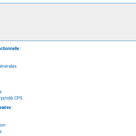
tionnelle :
Générales
s
Cryptolib CPS
aires :
ion
s