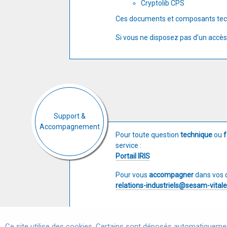
Cryptolib CPS
Ces documents et composants tech
Si vous ne disposez pas d’un accès
Support &
Accompagnement
Pour toute question
technique
ou
f
service :
Portail IRIS
Pour vous
accompagner
dans vos 
relations-industriels@sesam-vitale
Ce site utilise des cookies. Certains sont déposés automatiquemen