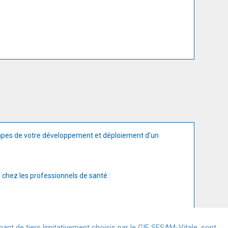
apes de votre développement et déploiement d'un
 chez les professionnels de santé :
X
nt de tiers limitativement choisis par le GIE SESAM-Vitale, sont