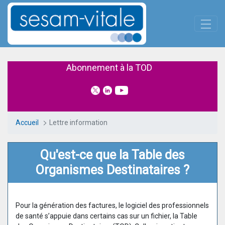
Panneau de gestion des cookies
Saut au contenu principal
Lettre information
Abonnement à la TOD
Accueil
Lettre information
Qu'est-ce que la Table des
Organismes Destinataires ?
Pour la génération des factures, le logiciel des professionnels
de santé s’appuie dans certains cas sur un fichier, la Table