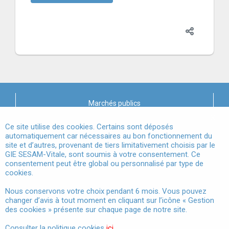
Marchés publics
X
Mentions légales
Ce site utilise des cookies. Certains sont déposés
automatiquement car nécessaires au bon fonctionnement du
site et d’autres, provenant de tiers limitativement choisis par le
Conditions Générales d'Utilisation
GIE SESAM-Vitale, sont soumis à votre consentement. Ce
consentement peut être global ou personnalisé par type de
Données à Caractère Personnel
cookies.
Accessibilité
Nous conservons votre choix pendant 6 mois. Vous pouvez
changer d’avis à tout moment en cliquant sur l’icône « Gestion
Gestion des cookies
des cookies » présente sur chaque page de notre site.
Consulter la politique cookies
ici