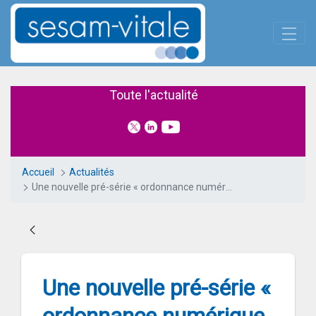
Panneau de gestion des cookies
Saut au contenu principal
Une nouvelle pré-série « ordon
Toute l'actualité
Accueil
Actualités
Une nouvelle pré-série « ordonnance numérique » médecins validée
Une nouvelle pré-série «