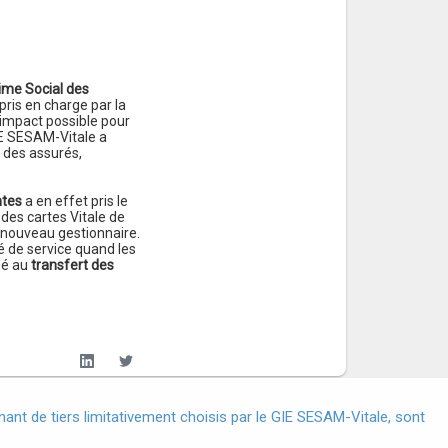
ime Social des
ris en charge par la
’impact possible pour
GIE SESAM-Vitale a
 des assurés,
ntes
a en effet pris le
 des cartes Vitale de
r nouveau gestionnaire.
é de service quand les
dé au
transfert des
X
nt de tiers limitativement choisis par le GIE SESAM-Vitale, sont