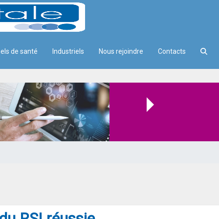
els de santé
Industriels
Nous rejoindre
Contacts
du RSI réussie