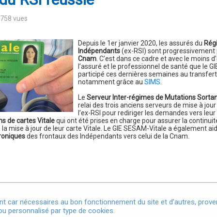
1758 vues
Depuis le 1er janvier 2020, les assurés du
Rég
Indépendants
(ex-RSI) sont progressivement p
Cnam
. C’est dans ce cadre et avec le moins d
l’assuré et le professionnel de santé que le 
participé ces dernières semaines au transfert
notamment grâce au
SIMS
.
Le
Serveur Inter-régimes de Mutations Sorta
relai des trois anciens serveurs de mise à jour
l’ex-RSI pour rediriger les demandes vers leu
ons de cartes Vitale
qui ont été prises en charge pour assurer la continuit
la mise à jour de leur carte Vitale. Le GIE SESAM-Vitale a également ai
troniques
des frontaux des Indépendants vers celui de la Cnam.
t car nécessaires au bon fonctionnement du site et d’autres, provena
u personnalisé par type de cookies.