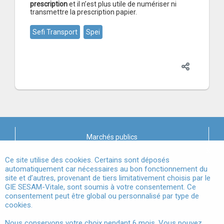
prescription
et il n’est plus utile de numériser ni
transmettre la prescription papier.
Sefi Transport
Spei
Marchés publics
X
Mentions légales
Ce site utilise des cookies. Certains sont déposés
automatiquement car nécessaires au bon fonctionnement du
site et d’autres, provenant de tiers limitativement choisis par le
Conditions Générales d'Utilisation
GIE SESAM-Vitale, sont soumis à votre consentement. Ce
consentement peut être global ou personnalisé par type de
Données à Caractère Personnel
cookies.
Accessibilité
Nous conservons votre choix pendant 6 mois. Vous pouvez