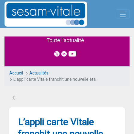
Panneau de gestion des cookies
Saut au contenu principal
L’appli carte Vitale franchit un
Toute l'actualité
Accueil
Actualités
L’appli carte Vitale franchit une nouvelle étape et devient Fournisseur d’Identité
L’appli carte Vitale