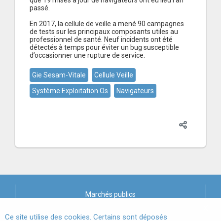
que 19 mises à jour de navigateurs ont eu lieu l’an
passé.
En 2017, la cellule de veille a mené 90 campagnes
de tests sur les principaux composants utiles au
professionnel de santé. Neuf incidents ont été
détectés à temps pour éviter un bug susceptible
d’occasionner une rupture de service.
Gie Sesam-Vitale
Cellule Veille
Système Exploitation Os
Navigateurs
Marchés publics
X
Mentions légales
Ce site utilise des cookies. Certains sont déposés