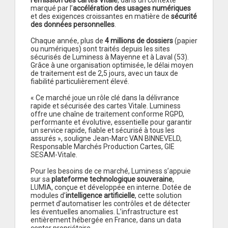
l’émission des cartes Vitale
, dans un contexte
marqué par l’
accélération des usages numériques
et des exigences croissantes en matière de
sécurité
des données personnelles
.
Chaque année, plus de
4 millions de dossiers
(papier
ou numériques) sont traités depuis les sites
sécurisés de Luminess à Mayenne et à Laval (53).
Grâce à une organisation optimisée, le délai moyen
de traitement est de 2,5 jours, avec un taux de
fiabilité particulièrement élevé.
« Ce marché joue un rôle clé dans la délivrance
rapide et sécurisée des cartes Vitale. Luminess
offre une chaîne de traitement conforme RGPD,
performante et évolutive, essentielle pour garantir
un service rapide, fiable et sécurisé à tous les
assurés », souligne Jean-Marc VAN BINNEVELD,
Responsable Marchés Production Cartes, GIE
SESAM-Vitale.
Pour les besoins de ce marché, Luminess s’appuie
sur sa
plateforme technologique souveraine
,
LUMIA, conçue et développée en interne. Dotée de
modules d’
intelligence artificielle
, cette solution
permet d’automatiser les contrôles et de détecter
les éventuelles anomalies. L’infrastructure est
entièrement hébergée en France, dans un data