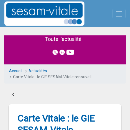
Panneau de gestion des cookies
Saut au contenu principal
Carte Vitale : le GIE SESAM-Vi
Toute l'actualité
Accueil
Actualités
Carte Vitale : le GIE SESAM-Vitale renouvelle sa confiance à Luminess pour le marché de numérisation des photos
Carte Vitale : le GIE