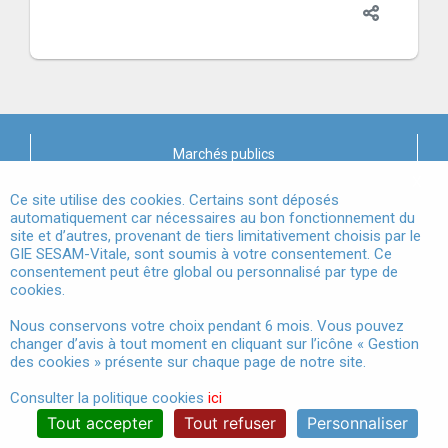
Marchés publics
X
Mentions légales
Ce site utilise des cookies. Certains sont déposés
automatiquement car nécessaires au bon fonctionnement du
site et d’autres, provenant de tiers limitativement choisis par le
Conditions Générales d'Utilisation
GIE SESAM-Vitale, sont soumis à votre consentement. Ce
consentement peut être global ou personnalisé par type de
Données à Caractère Personnel
cookies.
Accessibilité
Nous conservons votre choix pendant 6 mois. Vous pouvez
changer d’avis à tout moment en cliquant sur l’icône « Gestion
Gestion des cookies
des cookies » présente sur chaque page de notre site.
Consulter la politique cookies
ici
Tout accepter
Tout refuser
Personnaliser
®
© 2024 GIE SESAM-Vitale