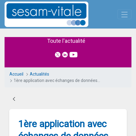
Panneau de gestion des cookies
Saut au contenu principal
1ère application avec échanges
Toute l'actualité
Accueil
Actualités
1ère application avec échanges de données dans le catalogue de services de Mon espace santé
1ère application avec