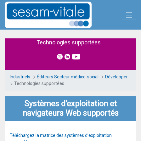
Panneau de gestion des cookies
Saut au contenu principal
Technologies supportées
Technologies supportées
Industriels
Éditeurs Secteur médico-social
Développer
Technologies supportées
Systèmes d’exploitation et
navigateurs Web supportés
Téléchargez la matrice des systèmes d’exploitation