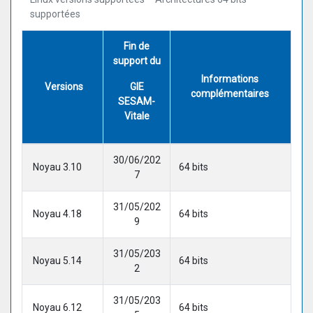
supportées
Fin de
support du
Informations
Versions
GIE
complémentaires
SESAM-
Vitale
30/06/202
Noyau 3.10
64 bits
7
31/05/202
Noyau 4.18
64 bits
9
31/05/203
Noyau 5.14
64 bits
2
31/05/203
Noyau 6.12
64 bits