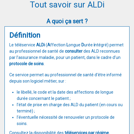
Tout savoir sur ALDi
A quoi ça sert ?
Définition
Le téléservice
ALDi
(
A
ffection
L
ongue
D
urée
i
ntégré) permet
au professionnel de santé de
consulter
des ALD reconnues
par l’assurance maladie, pour un patient, dans le cadre d’un
protocole de soins
.
Ce service permet au professionnel de santé d’être informé
depuis son logiciel métier, sur :
le libellé, le code et la date des affections de longue
durée concernant le patient ;
l’état de prise en charge des ALD du patient (en cours ou
terminé) ;
l’éventuelle nécessité de renouveler un protocole de
soins.
​Consultez la disponibilité des
téléservices par régime
.