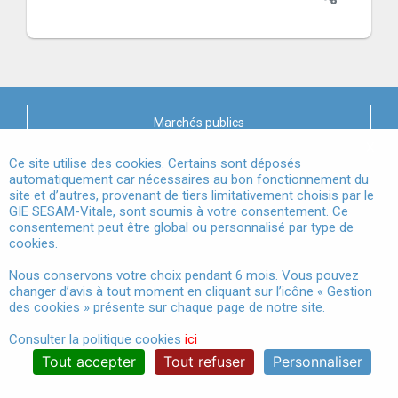
Marchés publics
X
Mentions légales
Ce site utilise des cookies. Certains sont déposés
automatiquement car nécessaires au bon fonctionnement du
site et d’autres, provenant de tiers limitativement choisis par le
Conditions Générales d'Utilisation
GIE SESAM-Vitale, sont soumis à votre consentement. Ce
consentement peut être global ou personnalisé par type de
Données à Caractère Personnel
cookies.
Accessibilité
Nous conservons votre choix pendant 6 mois. Vous pouvez
changer d’avis à tout moment en cliquant sur l’icône « Gestion
Gestion des cookies
des cookies » présente sur chaque page de notre site.
Consulter la politique cookies
ici
Tout accepter
Tout refuser
Personnaliser
®
© 2024 GIE SESAM-Vitale