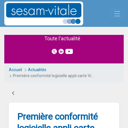
Panneau de gestion des cookies
Saut au contenu principal
Première conformité logicielle a
Toute l'actualité
Accueil
Actualités
Première conformité logicielle appli carte Vitale
Première conformité