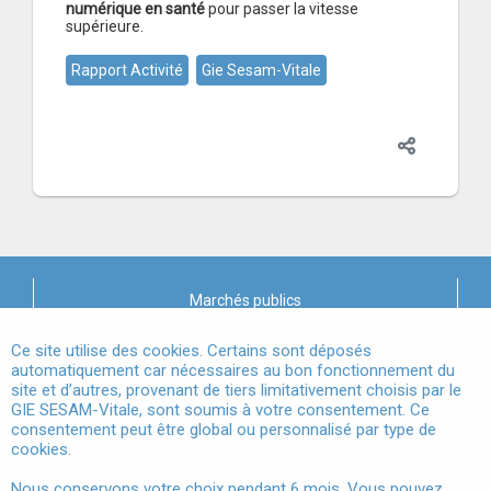
numérique en santé
pour passer la vitesse
supérieure.
Rapport Activité
Gie Sesam-Vitale
Marchés publics
X
Mentions légales
Ce site utilise des cookies. Certains sont déposés
automatiquement car nécessaires au bon fonctionnement du
site et d’autres, provenant de tiers limitativement choisis par le
Conditions Générales d'Utilisation
GIE SESAM-Vitale, sont soumis à votre consentement. Ce
consentement peut être global ou personnalisé par type de
Données à Caractère Personnel
cookies.
Accessibilité
Nous conservons votre choix pendant 6 mois. Vous pouvez