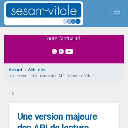
Panneau de gestion des cookies
Skip to Main Content
Une version majeure des API de 
Toute l'actualité
Accueil
Actualités
Une version majeure des API de lecture Vitale diffusée
Une version majeure