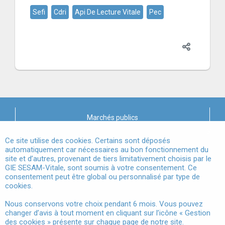
Sefi
Cdri
Api De Lecture Vitale
Pec
Marchés publics
X
Mentions légales
Ce site utilise des cookies. Certains sont déposés
automatiquement car nécessaires au bon fonctionnement du
site et d’autres, provenant de tiers limitativement choisis par le
Conditions Générales d'Utilisation
GIE SESAM-Vitale, sont soumis à votre consentement. Ce
consentement peut être global ou personnalisé par type de
Données à Caractère Personnel
cookies.
Accessibilité
Nous conservons votre choix pendant 6 mois. Vous pouvez
changer d’avis à tout moment en cliquant sur l’icône « Gestion
Gestion des cookies
des cookies » présente sur chaque page de notre site.