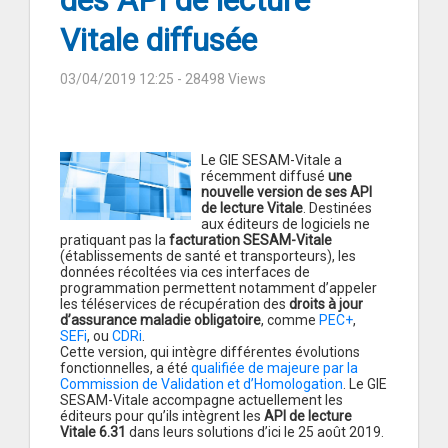
des API de lecture
Vitale diffusée
03/04/2019 12:25
- 28498 Views
Le GIE SESAM-Vitale a
récemment diffusé
une
nouvelle version de ses API
de lecture Vitale
. Destinées
aux éditeurs de logiciels ne
pratiquant pas la
facturation SESAM-Vitale
(établissements de santé et transporteurs), les
données récoltées via ces interfaces de
programmation permettent notamment d’appeler
les téléservices de récupération des
droits à jour
d’assurance maladie obligatoire
, comme
PEC+
,
SEFi
, ou
CDRi
.
Cette version, qui intègre différentes évolutions
fonctionnelles, a été
qualifiée de majeure par la
Commission de Validation et d’Homologation
. Le GIE
SESAM-Vitale accompagne actuellement les
éditeurs pour qu’ils intègrent les
API de lecture
Vitale 6.31
dans leurs solutions d’ici le 25 août 2019.