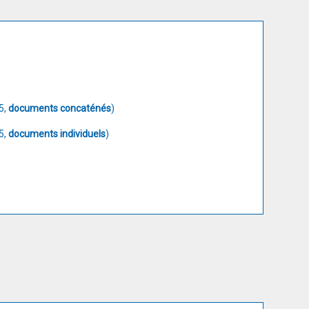
5,
documents concaténés
)
5,
documents individuels
)