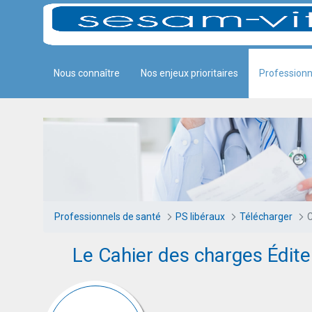
Panneau de gestion des cookies
Skip to Main Content
Nous connaître
Nos enjeux prioritaires
Professionn
Cahier des charges Éditeur
Professionnels de santé
PS libéraux
Télécharger
C
Le Cahier des charges Édit