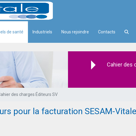
els de santé
Industriels
Nous rejoindre
Contacts
s SV
Cahier des 
ahier des charges Éditeurs SV
eurs pour la facturation SESAM-Vital