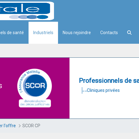
els de santé
Industriels
Nous rejoindre
Contacts
Professionnels de s
s
Cliniques privées
r l'offre
SCOR CP