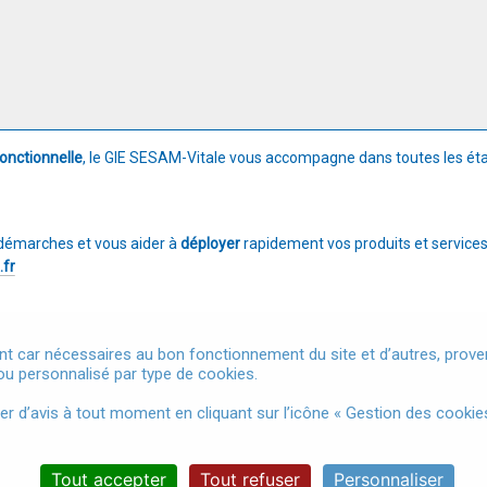
onctionnelle
, le GIE SESAM-Vitale vous accompagne dans toutes les ét
démarches et vous aider à
déployer
rapidement vos produits et services
.fr
t car nécessaires au bon fonctionnement du site et d’autres, provena
u personnalisé par type de cookies.
Mentions légales
Conditions Générales d'Utilisation
Donnée
d’avis à tout moment en cliquant sur l’icône « Gestion des cookies
Accessibilité
Gestion des cookies
Tout accepter
Tout refuser
Personnaliser