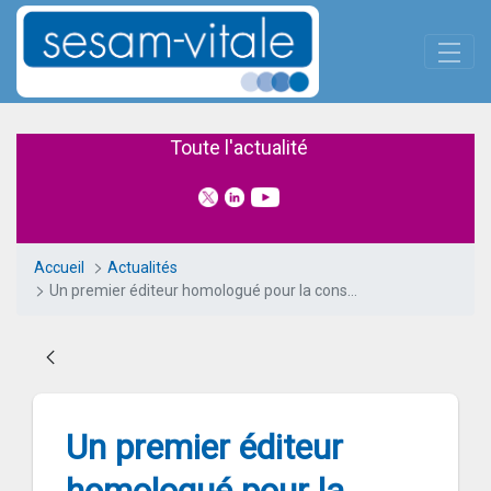
Panneau de gestion des cookies
Skip to Main Content
Un premier éditeur homologué 
Toute l'actualité
Accueil
Actualités
Un premier éditeur homologué pour la consultation du DMP en mode AIR
Un premier éditeur