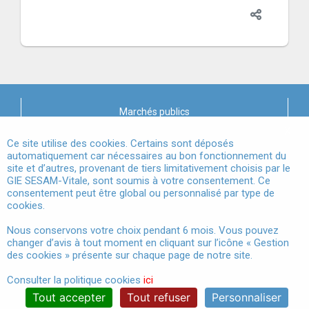
Marchés publics
X
Mentions légales
Ce site utilise des cookies. Certains sont déposés
automatiquement car nécessaires au bon fonctionnement du
site et d’autres, provenant de tiers limitativement choisis par le
Conditions Générales d'Utilisation
GIE SESAM-Vitale, sont soumis à votre consentement. Ce
consentement peut être global ou personnalisé par type de
Données à Caractère Personnel
cookies.
Accessibilité
Nous conservons votre choix pendant 6 mois. Vous pouvez
changer d’avis à tout moment en cliquant sur l’icône « Gestion
Gestion des cookies
des cookies » présente sur chaque page de notre site.
Consulter la politique cookies
ici
Tout accepter
Tout refuser
Personnaliser
®