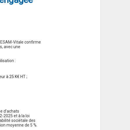
E SESAM-Vitale confirme
ns, avec une
lisation :
ur à 25 K€ HT ;
he d’achats
2025 et à la loi
bilité sociétale des
tion moyenne de 5 %.