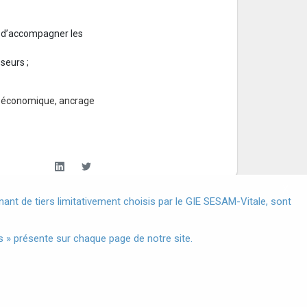
in d’accompagner les
seurs ;
ce économique, ancrage
X
nt de tiers limitativement choisis par le GIE SESAM-Vitale, sont
s à Caractère Personnel
 » présente sur chaque page de notre site.
®
© 2024 GIE SESAM-Vitale