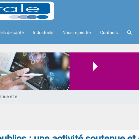
els de santé
Industriels
Nous rejoindre
Contacts
ité soutenue et engagée pour le
Marchés publics : une activité soutenue et engagée pour le GIE SESAM-Vitale en 2025
blics : une activité soutenue e