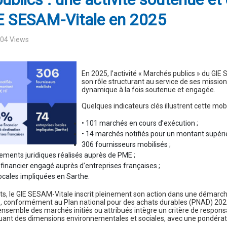
IE SESAM-Vitale en 2025
604 Views
En 2025, l’activité « Marchés publics » du GI
son rôle structurant au service de ses missio
dynamique à la fois soutenue et engagée.
Quelques indicateurs clés illustrent cette mobi
• 101 marchés en cours d’exécution ;
• 14 marchés notifiés pour un montant supérie
306 fournisseurs mobilisés ;
ments juridiques réalisés auprès de PME ;
financier engagé auprès d’entreprises françaises ;
locales impliquées en Sarthe.
ats, le GIE SESAM-Vitale inscrit pleinement son action dans une démarc
, conformément au Plan national pour des achats durables (PNAD) 2022-
’ensemble des marchés initiés ou attribués intègre un critère de responsa
cluant des dimensions environnementales et sociales, avec une pondéra