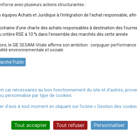
force avec plusieurs actions structurantes :
 équipes Achats et Juridique à l’intégration de l’achat responsable, af
rochaine d’une charte des achats responsables à destination des fournis
u critère RSE à 10 % dans l’ensemble des marchés dès cette année.
ctoire, le GIE SESAM-Vitale affirme son ambition : conjuguer performan
bilité environnementale et sociale.
arché Public
t car nécessaires au bon fonctionnement du site et d’autres, provena
u personnalisé par type de cookies.
Mentions légales
Conditions Générales d'Utilisation
Donnée
d’avis à tout moment en cliquant sur l’icône « Gestion des cookies
Accessibilité
Gestion des cookies
Tout accepter
Tout refuser
Personnaliser