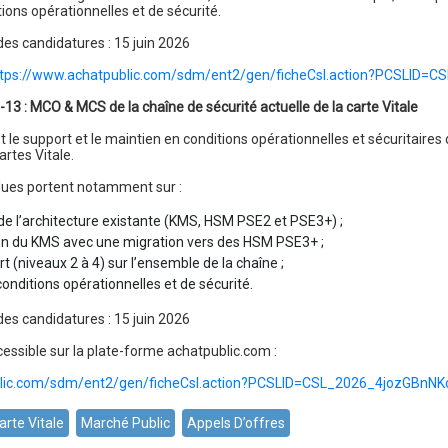
ions opérationnelles et de sécurité.
des candidatures : 15 juin 2026
ttps://www.achatpublic.com/sdm/ent2/gen/ficheCsl.action?PCSLID
13 : MCO & MCS de la chaîne de sécurité actuelle de la carte Vitale
 le support et le maintien en conditions opérationnelles et sécuritaires 
artes Vitale.
dues portent notamment sur :
 de l’architecture existante (KMS, HSM PSE2 et PSE3+) ;
on du KMS avec une migration vers des HSM PSE3+ ;
t (niveaux 2 à 4) sur l’ensemble de la chaîne ;
onditions opérationnelles et de sécurité.
des candidatures : 15 juin 2026
cessible sur la plate-forme achatpublic.com :
blic.com/sdm/ent2/gen/ficheCsl.action?PCSLID=CSL_2026_4jozGBnNK
arte Vitale
Marché Public
Appels D’offres