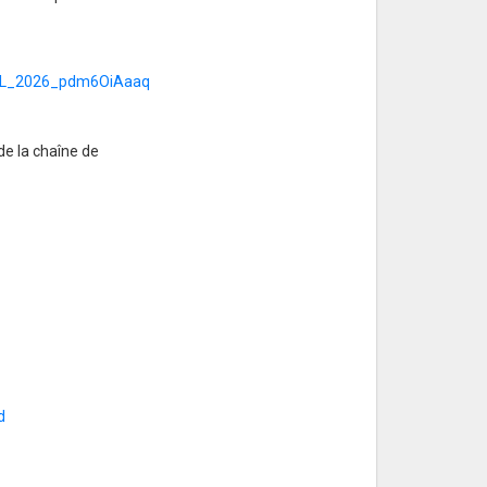
=CSL_2026_pdm6OiAaaq
de la chaîne de
d