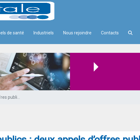
els de santé
Industriels
Nous rejoindre
Contacts
ls d’offres publiés par le GIE SE
Marchés publics : deux appels d’offres publiés par le GIE SESAM-Vitale
blics : deux appels d’offres publ