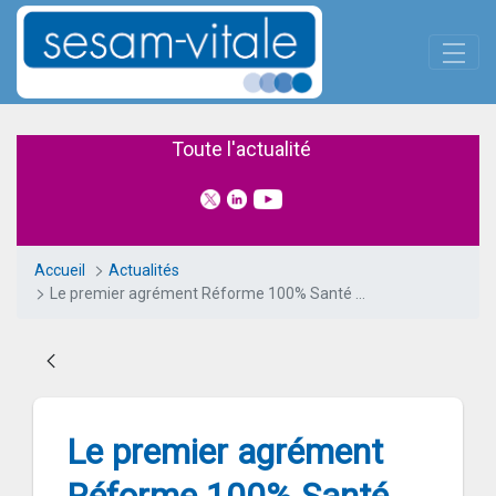
Panneau de gestion des cookies
Skip to Main Content
Le premier agrément Réforme 1
Toute l'actualité
Accueil
Actualités
Le premier agrément Réforme 100% Santé délivré
Le premier agrément