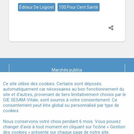
Éditeur De Logiciel
100 Pour Cent Santé
Marchés publics
X
Mentions légales
Ce site utilise des cookies. Certains sont déposés
automatiquement car nécessaires au bon fonctionnement du
site et d’autres, provenant de tiers limitativement choisis par le
Conditions Générales d'Utilisation
GIE SESAM-Vitale, sont soumis à votre consentement. Ce
consentement peut être global ou personnalisé par type de
Données à Caractère Personnel
cookies.
Accessibilité
Nous conservons votre choix pendant 6 mois. Vous pouvez
changer d’avis à tout moment en cliquant sur l’icône « Gestion
Gestion des cookies
des cookies » présente sur chaque page de notre site.