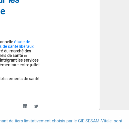
ne
ionnelle
étude de
s de santé libéraux
.
fré du
marché des
nels de santé
en
 intégrant les services
mentaire entre juillet
tablissements de santé
X
nt de tiers limitativement choisis par le GIE SESAM-Vitale, sont