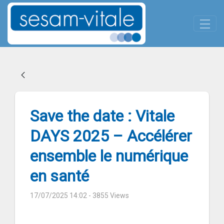
Panneau de gestion des cookies
Skip to Main Content
Save the date : Vitale DAYS 20
Save the date : Vitale
DAYS 2025 – Accélérer
ensemble le numérique
en santé
17/07/2025 14:02
- 3855 Views