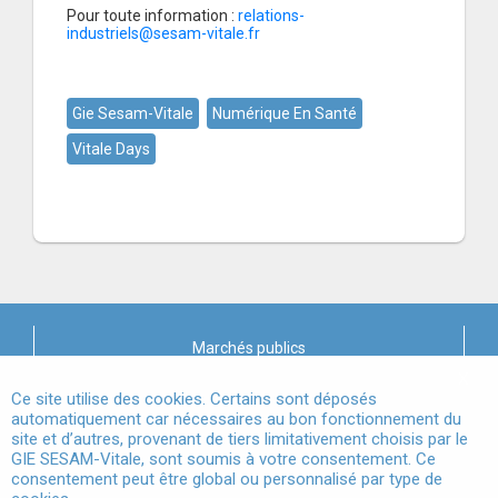
Pour toute information :
relations-
industriels@sesam-vitale.fr
Gie Sesam-Vitale
Numérique En Santé
Vitale Days
Marchés publics
X
Mentions légales
Ce site utilise des cookies. Certains sont déposés
automatiquement car nécessaires au bon fonctionnement du
site et d’autres, provenant de tiers limitativement choisis par le
Conditions Générales d'Utilisation
GIE SESAM-Vitale, sont soumis à votre consentement. Ce
consentement peut être global ou personnalisé par type de
Données à Caractère Personnel