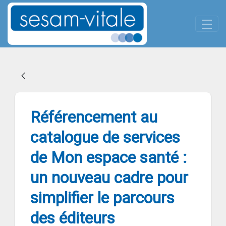
Panneau de gestion des cookies
Skip to Main Content
Référencement au catalogue de 
Référencement au
catalogue de services
de Mon espace santé :
un nouveau cadre pour
simplifier le parcours
des éditeurs