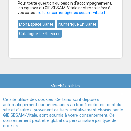
Pour toute question ou besoin d’accompagnement,
les équipes du GIE SESAM-Vitale sont mobilisées à
vos côtés :
referencement@mes.sesam-vitale.fr
Mon Espace Santé
Numérique En Santé
Catalogue De Services
Marchés publics
X
Mentions légales
Ce site utilise des cookies. Certains sont déposés
automatiquement car nécessaires au bon fonctionnement du
site et d’autres, provenant de tiers limitativement choisis par le
Conditions Générales d'Utilisation
GIE SESAM-Vitale, sont soumis à votre consentement. Ce
consentement peut être global ou personnalisé par type de
Données à Caractère Personnel
cookies.