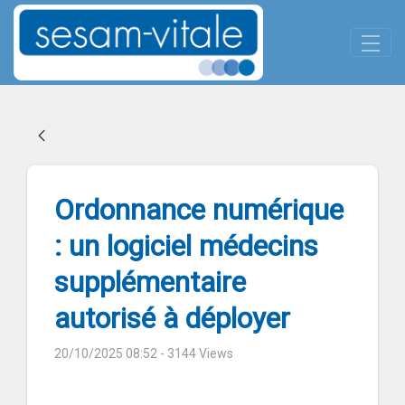
Panneau de gestion des cookies
Skip to Main Content
Ordonnance numérique : un logi
Ordonnance numérique
: un logiciel médecins
supplémentaire
autorisé à déployer
20/10/2025 08:52
- 3144 Views