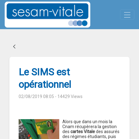
Panneau de gestion des cookies
Skip to Main Content
Le SIMS est opérationnel
Le SIMS est
opérationnel
02/08/2019 08:05
- 14429 Views
Alors que dans un mois la
Cnam récupèrera la gestion
des
cartes Vitale
des assurés
des régimes étudiants, puis