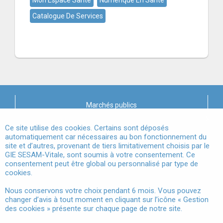
Mon Espace Santé
Numérique En Santé
Catalogue De Services
Marchés publics
X
Mentions légales
Ce site utilise des cookies. Certains sont déposés
automatiquement car nécessaires au bon fonctionnement du
site et d’autres, provenant de tiers limitativement choisis par le
Conditions Générales d'Utilisation
GIE SESAM-Vitale, sont soumis à votre consentement. Ce
consentement peut être global ou personnalisé par type de
Données à Caractère Personnel
cookies.
Accessibilité
Nous conservons votre choix pendant 6 mois. Vous pouvez
changer d’avis à tout moment en cliquant sur l’icône « Gestion
Gestion des cookies
des cookies » présente sur chaque page de notre site.