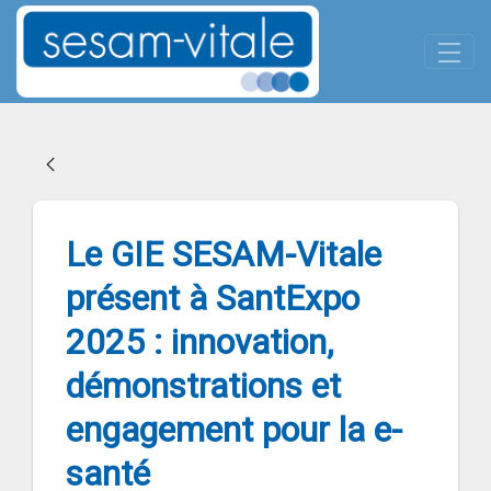
Panneau de gestion des cookies
Skip to Main Content
Le GIE SESAM-Vitale présent à
Le GIE SESAM-Vitale
présent à SantExpo
2025 : innovation,
démonstrations et
engagement pour la e-
santé