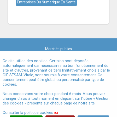
Entreprises Du Numérique En Santé
Marchés publics
X
Mentions légales
Ce site utilise des cookies. Certains sont déposés
automatiquement car nécessaires au bon fonctionnement du
site et d’autres, provenant de tiers limitativement choisis par le
Conditions Générales d'Utilisation
GIE SESAM-Vitale, sont soumis à votre consentement. Ce
consentement peut être global ou personnalisé par type de
Données à Caractère Personnel
cookies.
Accessibilité
Nous conservons votre choix pendant 6 mois. Vous pouvez
changer d’avis à tout moment en cliquant sur l’icône « Gestion
Gestion des cookies
des cookies » présente sur chaque page de notre site.
Consulter la politique cookies
ici