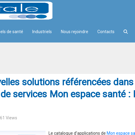
els de santé
Industriels
Nous rejoindre
Contacts
éférencées dans le catalogue de 
lles solutions référencées dans 
 de services Mon espace santé 
661 Views
Le catalogue d’applications de
Mon espace s