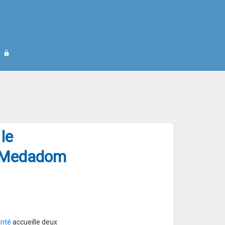
services Mon espace santé : Med
le
: Medadom
anté
accueille deux