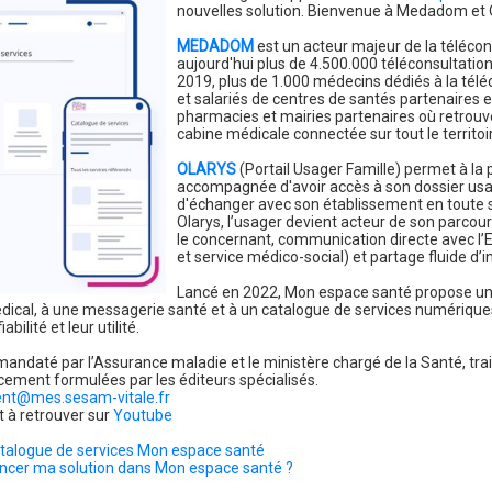
nouvelles solution. Bienvenue à Medadom et 
MEDADOM
est un acteur majeur de la télécon
aujourd'hui plus de 4.500.000 téléconsultatio
2019, plus de 1.000 médecins dédiés à la téléc
et salariés de centres de santés partenaires e
pharmacies et mairies partenaires où retrou
cabine médicale connectée sur tout le territoi
OLARYS
(Portail Usager Famille) permet à la
accompagnée d'avoir accès à son dossier usa
d'échanger avec son établissement en toute s
Olarys, l’usager devient acteur de son parcou
le concernant, communication directe avec l
et service médico-social) et partage fluide d’
Lancé en 2022, Mon espace santé propose un
dical, à une messagerie santé et à un catalogue de services numériques
abilité et leur utilité.
andaté par l’Assurance maladie et le ministère chargé de la Santé, traite
ment formulées par les éditeurs spécialisés.
nt@mes.sesam-vitale.fr
t à retrouver sur
Youtube
catalogue de services Mon espace santé
ncer ma solution dans Mon espace santé ?