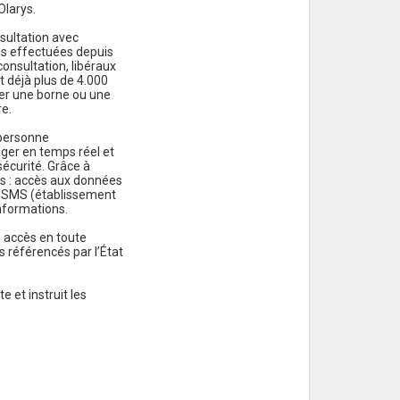
Olarys.
sultation avec
ns effectuées depuis
onsultation, libéraux
t déjà plus de 4.000
ver une borne ou une
re.
 personne
ger en temps réel et
écurité. Grâce à
rs : accès aux données
’ESMS (établissement
informations.
 accès en toute
 référencés par l’État
 et instruit les