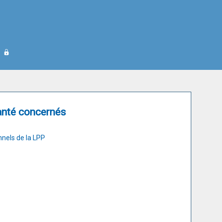
anté concernés
nnels de la LPP