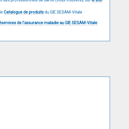
ès des professionnels de santé (vous trouverez sur
le site
 le
Catalogue de produits
du GIE SESAM-Vitale
léservices de l'assurance maladie au GIE SESAM-Vitale
.