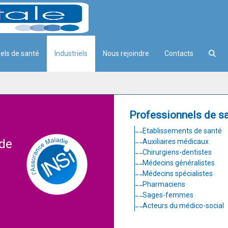
els de santé
Industriels
Nous rejoindre
Contacts
Professionnels de s
Etablissements de santé
 de
Auxiliaires médicaux
Chirurgiens-dentistes
Médecins généralistes
Médecins spécialistes
Pharmaciens
Sages-femmes
Acteurs du médico-social