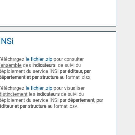
INSi
Téléchargez
le fichier .zip
pour consulter
l'ensemble
des
indicateurs
de suivi du
déploiement du service INSi
par éditeur, par
département et par structure
au format .xlsx.
Téléchargez
le fichier .zip
pour visualiser
distinctement
les
indicateurs
de suivi du
déploiement du service INSi
par département, par
éditeur et par structure
au format .csv.