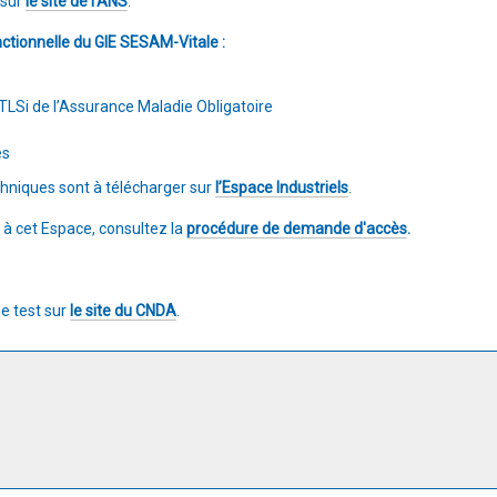
 sur
le site de l'ANS
.
ctionnelle du GIE SESAM-Vitale :
 TLSi de l’Assurance Maladie Obligatoire
es
niques sont à télécharger sur
l’Espace Industriels
.
 à cet Espace, consultez la
procédure de demande d'accès
.
de test sur
le site du CNDA
.