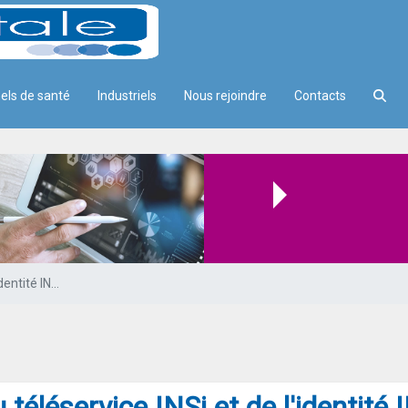
els de santé
Industriels
Nous rejoindre
Contacts
t de l'identité INS en plein essor
L'usage du téléservice INSi et de l'identité INS en plein essor
 téléservice INSi et de l'identité 