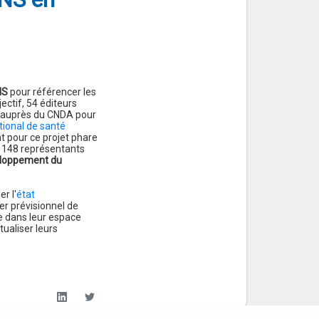
NS
pour référencer les
ectif, 54 éditeurs
on auprès du CNDA pour
ational de santé
 pour ce projet phare
e 148 représentants
eloppement du
r l'
état
ier prévisionnel de
re dans leur espace
tualiser leurs