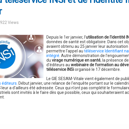
r
0922 Views
Depuis le 1er janvier, l'
utilisation de l'identité I
données de santé est obligatoire. Dans cet obj
avaient obtenu au 25 janvier leur autorisati
permettre l'appel au
téléservice Identifiant n
intégré
. Autre démonstration de l'engouement
du
virage numérique en santé
, la présence d
d'éditeurs au
webinaire de formation au dév
téléservice INSi
organisé le 17 décembre.
Le GIE SESAM-Vitale vient également de publie
 éditeurs
. Début janvier, une relance de l'enquête portant sur le calendr
S
leur a d'ailleurs été adressée. Ceux qui n'ont pas complété le formulai
striels sont invités à le faire dès que possible, ceux qui souhaiteraient ac
nt.