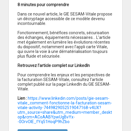
8 minutes pour comprendre
Dans ce nouvel article, le GIE SESAM-Vitale propose
un décryptage accessible de ce modèle devenu
incontournable.
Fonctionnement, bénéfices concrets, sécurisation
des échanges, équipements nécessaires… L’article
met également en lumière les évolutions récentes
du dispositif, notamment avec l’appli carte Vitale,
qui ouvre la voie à une dématérialisation toujours
plus fluide et sécurisée.
Retrouvez l’article complet sur LinkedIn
Pour comprendre les enjeux et les perspectives de
la facturation SESAM-Vitale, consultez l’article
complet publié sur la page LinkedIn du GIE SESAM-
Vitale.
Lien :
https://www.linkedin.com/posts/gie-sesam-
vitale_comment-fonctionne-la-facturation-sesam-
vitale-activity-7449829052519047168-v4UX?
utm_source=share&utm_medium=member_deskt
op&rcm=ACoAABYpwUgBvYx-
-0OrvOlE_fYq51HoqP9hZbo