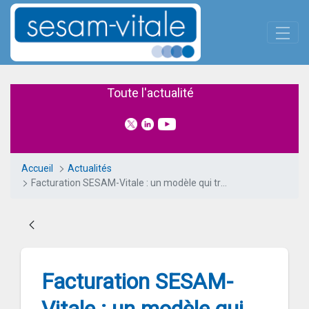
Panneau de gestion des cookies
Skip to Main Content
Facturation SESAM-Vitale : un 
Toute l'actualité
Accueil
Actualités
Facturation SESAM-Vitale : un modèle qui transforme durablement les usages en santé
Facturation SESAM-