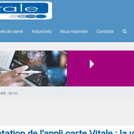
els de santé
Industriels
Nous rejoindre
Contacts
rte Vitale : la voie est ouverte
Expérimentation de l’appli carte Vitale : la voie est ouverte
tion de l’appli carte Vitale : la 