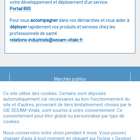
votre développement et déploiement d'un service :
Portail IRIS
Pour vous
accompagner
dans vos démarches et vous aider à
déployer
rapidement vos produits et services chez les
professionnels de santé :
relations-industriels@sesam-vitale.fr
Marchés publics
X
Mentions légales
Ce site utilise des cookies. Certains sont déposés
automatiquement car nécessaires au bon fonctionnement du
site et d’autres, provenant de tiers limitativement choisis par le
Conditions Générales d'Utilisation
GIE SESAM-Vitale, sont soumis à votre consentement. Ce
consentement peut être global ou personnalisé par type de
Données à Caractère Personnel
cookies.
Accessibilité
Nous conservons votre choix pendant 6 mois. Vous pouvez
changer d’avis à tout moment en cliquant sur l’icône « Gestion