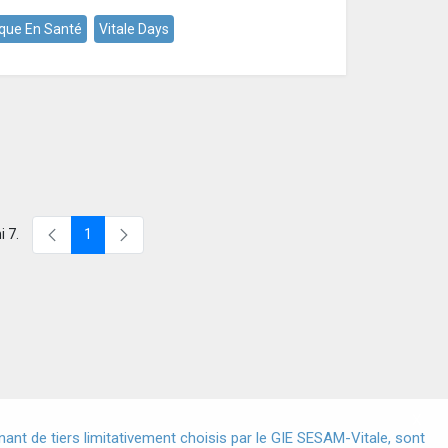
que En Santé
Vitale Days
i 7.
1
Page
X
nt de tiers limitativement choisis par le GIE SESAM-Vitale, sont