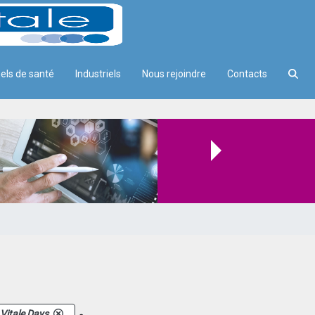
els de santé
Industriels
Nous rejoindre
Contacts
.
Vitale Days