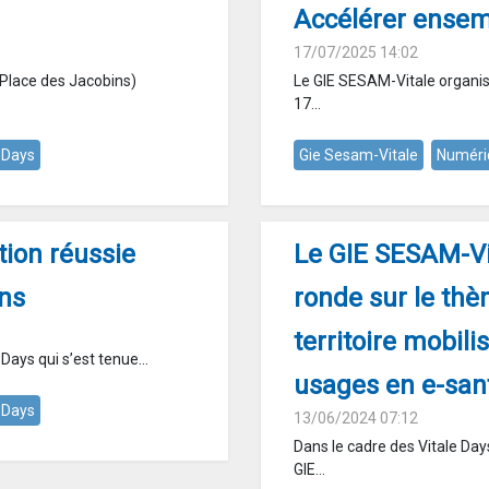
Accélérer ensem
17/07/2025 14:02
Place des Jacobins)
Le GIE SESAM-Vitale organise
17...
e Days
Gie Sesam-Vitale
Numéri
tion réussie
Le GIE SESAM-Vi
ns
ronde sur le thè
territoire mobili
Days qui s’est tenue...
usages en e-san
e Days
13/06/2024 07:12
Dans le cadre des Vitale Day
GIE...