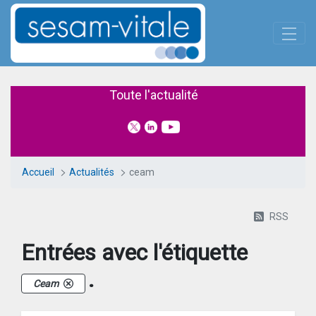
Panneau de gestion des cookies
Saut au contenu principal
Actualités
Toute l'actualité
Accueil
Actualités
ceam
RSS
Entrées avec l'étiquette
.
Ceam